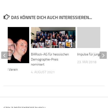
DAS KÖNNTE DICH AUCH INTERESSIEREN...
BARock-AG für hessischen
Impulse für junge Ban
Demographie-Preis
23. MAI 2018
nominiert
 wird Verein
4. AUGUST 2021
015