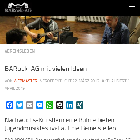
Skip to content
VEREINSLEBEN
BARock-AG mit vielen Ideen
VON
WEBMASTER
· VERÖFFENTLICHT
22. MÄRZ 2016
· AKTUALISIERT
1.
APRIL 2019
Facebook
Twitter
Email
Messenger
WhatsApp
Threema
LinkedIn
XING
Nachwuchs-Künstlern eine Bühne bieten,
Jugendmusikfestival auf die Beine stellen