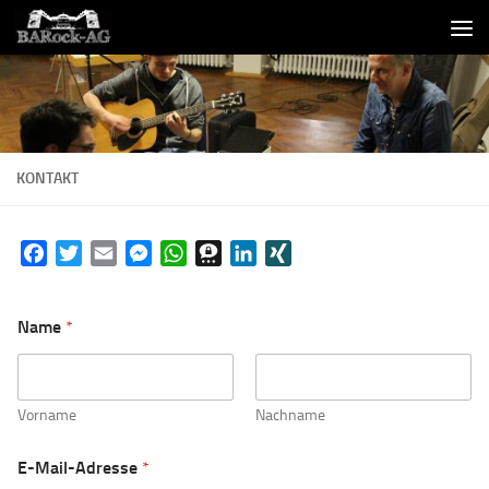
Skip to content
KONTAKT
Facebook
Twitter
Email
Messenger
WhatsApp
Threema
LinkedIn
XING
Name
*
Vorname
Nachname
E-Mail-Adresse
*