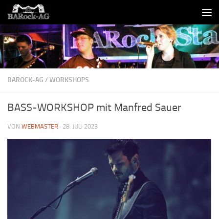
Skip to content
BAROCK-AG
/
WORKSHOPS
BASS-WORKSHOP mit Manfred Sauer
VON
WEBMASTER
·
28. JULI 2023