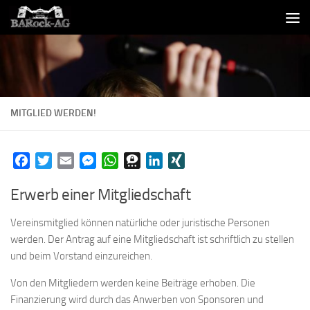
Skip to content
MITGLIED WERDEN!
Facebook
Twitter
Email
Messenger
WhatsApp
Threema
LinkedIn
XING
Erwerb einer Mitgliedschaft
Vereinsmitglied können natürliche oder juristische Personen
werden. Der Antrag auf eine Mitgliedschaft ist schriftlich zu stellen
und beim Vorstand einzureichen.
Von den Mitgliedern werden keine Beiträge erhoben. Die
Finanzierung wird durch das Anwerben von Sponsoren und