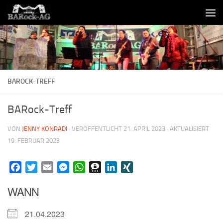
Skip to content
BAROCK-TREFF
BARock-Treff
VON
JENNY KONRADI
· VERÖFFENTLICHT
21. APRIL 2023
· AKTUALISIERT
19. FEBRUAR 2023
Facebook
Twitter
Email
Messenger
WhatsApp
Threema
LinkedIn
XING
WANN
21.04.2023