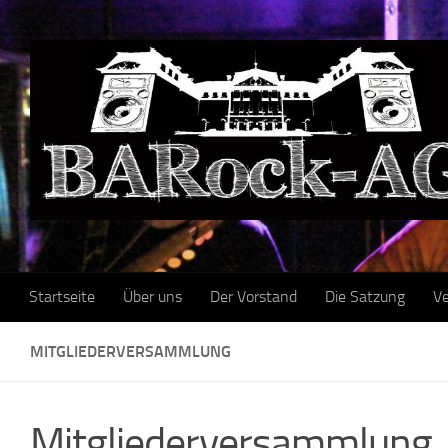
Skip to content
Startseite
Über uns
Der Vorstand
Die Satzung
Ve
MITGLIEDERVERSAMMLUNG
Mitgliederversammlung