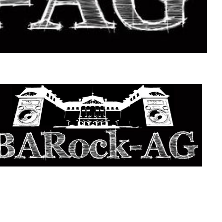
e 365
Outlook Live