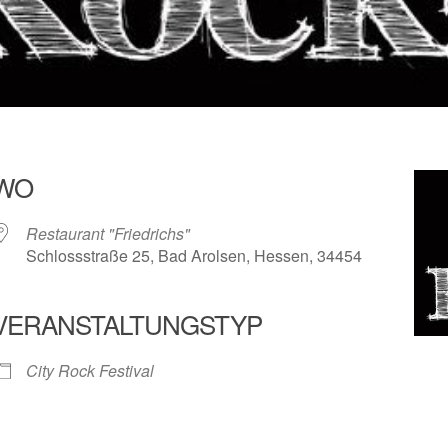
WO
Restaurant "Friedrichs"
Schlossstraße 25, Bad Arolsen, Hessen, 34454
VERANSTALTUNGSTYP
r
iCalendar
Offic
City Rock Festival