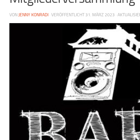
VON
JENNY KONRADI
· VERÖFFENTLICHT
31. MÄRZ 2023
· AKTUALISI