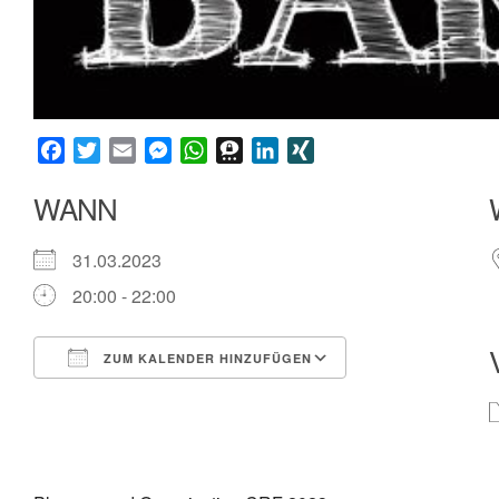
Facebook
Twitter
Email
Messenger
WhatsApp
Threema
LinkedIn
XING
WANN
31.03.2023
20:00 - 22:00
ZUM KALENDER HINZUFÜGEN
ICS herunterladen
Google Kalende