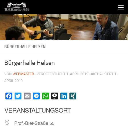
Skip to content
BÜRGERHALLE HELSEN
Bürgerhalle Helsen
VON
WEBMASTER
· VERÖFFENTLICHT
1. APRIL 2019
· AKTUALISIERT
1.
APRIL 2019
Facebook
Twitter
Email
Messenger
WhatsApp
Threema
LinkedIn
XING
VERANSTALTUNGSORT
Prof.-Bier-Straße 55