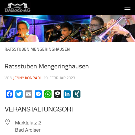
Skip to content
RATSSTUBEN MENGERINGHAUSEN
Ratsstuben Mengeringhausen
VON
JENNY KONRADI
·
19. FEBRUAR 2023
Facebook
Twitter
Email
Messenger
WhatsApp
Threema
LinkedIn
XING
VERANSTALTUNGSORT
Marktplatz 2
Bad Arolsen