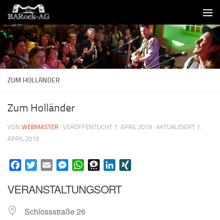
Skip to content
ZUM HOLLÄNDER
Zum Holländer
VON
WEBMASTER
· VERÖFFENTLICHT
1. APRIL 2019
· AKTUALISIERT
1.
APRIL 2019
Facebook
Twitter
Email
Messenger
WhatsApp
Threema
LinkedIn
XING
VERANSTALTUNGSORT
Schlossstraße 26