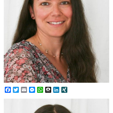
Facebook
Twitter
Email
Messenger
WhatsApp
Threema
LinkedIn
XING