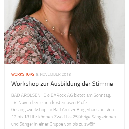
WORKSHOPS
8. NOVEMBER 2018
Workshop zur Ausbildung der Stimme
BAD AROLSEN.. Die BARock AG bietet am Sonntag.
18. November. einen kostenlosen Profi-
Gesangsworkshop im Bad Arolser Bürgerhaus an. Von
12 bis 18 Uhr können Zwölf bis 25jährige Sängerinnen
und Sänger in einer Gruppe von bis zu zwölf