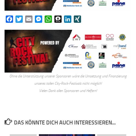
Facebook
Twitter
Email
Messenger
WhatsApp
Threema
LinkedIn
XING
Ohne die Unterstützung unserer Sponsoren wäre die Umsetzung und Finanzierung
unseres tollen City-Rock-Festivals nicht möglich!
Vielen Dank allen Sponsoren und Helfern!
DAS KÖNNTE DICH AUCH INTERESSIEREN...