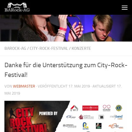
Skip to content
BAROCK-AG
/
CITY-ROCK-FESTIVAL
/
KONZERTE
Danke für die Unterstützung zum City-Rock-
Festival!
VON
WEBMASTER
· VERÖFFENTLICHT
17. MAI 2019
· AKTUALISIERT
17.
MAI 2019