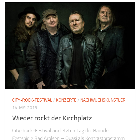
CITY-ROCK-FESTIVAL
/
KONZERTE
/
NACHWUCHSKÜNSTLER
14. MAI 2019
Wieder rockt der Kirchplatz
City-Rock-Festival am letzten Tag der Barock-
Festspiele Bad Arolsen – Quasi als Kontrastprogramm