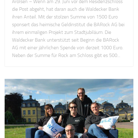
Arolsen – Wenn am 29. Juni vor dem Residenzschloss
die Post abgeht, hat daran auch die Waldecker Bank
ihren Anteil. Mit der stolzen Summe von 1500 Euro
sponsert das heimische Geldinstitut die BARock AG bei
ihrem einmaligen Projekt zum Stadtjubiläum. Die
Waldecker Bank unterstützt seit Beginn die BARock
AG mit einer jährlichen Spende von derzeit 1000 Euro.
Neben der Summe für Rock am Schloss gibt es 500...