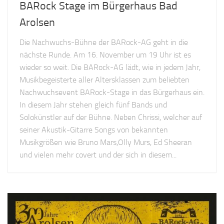
BARock Stage im Bürgerhaus Bad
Arolsen
Die Nachwuchs-Bühne der BARock-AG geht in die
nächste Runde. Am 16. November um 19 Uhr ist es
wieder so weit. Die BARock-AG lädt, wie in jedem Jahr,
Musikbegeisterte aller Altersklassen zum beliebten
Nachwuchsevent BARock-Stage in das Bürgerhaus ein.
In diesem Jahr stehen gleich fünf Bands und
Solokünstler auf der Bühne. Neben Chrissi, welcher auf
seiner Akustik-Gitarre Songs von bekannten
Musikgrößen wie Bruno Mars,Olly Murs, Ed Sheeran
und vielen mehr covert und der sich in diesem...