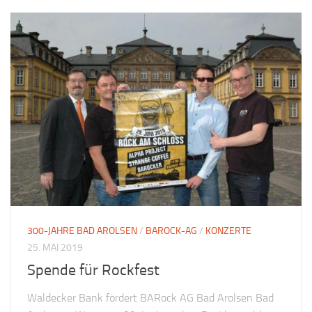
300-JAHRE BAD AROLSEN
/
BAROCK-AG
/
KONZERTE
25. MAI 2019
Spende für Rockfest
Waldecker Bank fördert BARock AG Bad Arolsen Bad