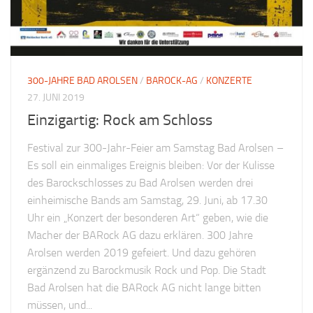
300-JAHRE BAD AROLSEN
/
BAROCK-AG
/
KONZERTE
27. JUNI 2019
Einzigartig: Rock am Schloss
Festival zur 300-Jahr-Feier am Samstag Bad Arolsen –
Es soll ein einmaliges Ereignis bleiben: Vor der Kulisse
des Barockschlosses zu Bad Arolsen werden drei
einheimische Bands am Samstag, 29. Juni, ab 17.30
Uhr ein „Konzert der besonderen Art“ geben, wie die
Macher der BARock AG dazu erklären. 300 Jahre
Arolsen werden 2019 gefeiert. Und dazu gehören
ergänzend zu Barockmusik Rock und Pop. Die Stadt
Bad Arolsen hat die BARock AG nicht lange bitten
müssen, und...