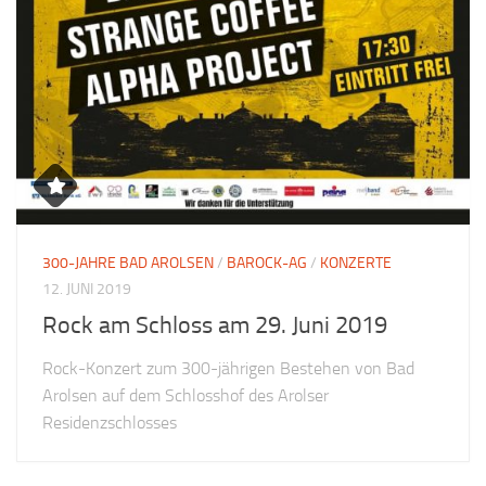
300-JAHRE BAD AROLSEN
/
BAROCK-AG
/
KONZERTE
12. JUNI 2019
Rock am Schloss am 29. Juni 2019
Rock-Konzert zum 300-jährigen Bestehen von Bad
Arolsen auf dem Schlosshof des Arolser
Residenzschlosses