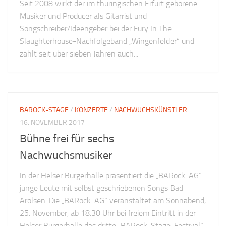
Seit 2008 wirkt der im thüringischen Erfurt geborene
Musiker und Producer als Gitarrist und
Songschreiber/Ideengeber bei der Fury In The
Slaughterhouse-Nachfolgeband „Wingenfelder“ und
zählt seit über sieben Jahren auch...
BAROCK-STAGE
/
KONZERTE
/
NACHWUCHSKÜNSTLER
16. NOVEMBER 2017
Bühne frei für sechs
Nachwuchsmusiker
In der Helser Bürgerhalle präsentiert die „BARock-AG“
junge Leute mit selbst geschriebenen Songs Bad
Arolsen. Die „BARock-AG“ veranstaltet am Sonnabend,
25. November, ab 18.30 Uhr bei freiem Eintritt in der
Helser Bürgerhalle das dritte „BARock-Stage-Festival“