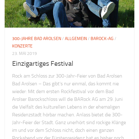
300-JAHRE BAD AROLSEN
/
ALLGEMEIN
/
BAROCK-AG
/
KONZERTE
23. MAI 2019
Einzigartiges Festival
Rock am Schloss zur 300-Jahr-Feier von Bad Arolsen
Bad Arolsen – Das gibt’s nur einmal, das kommt nie
wieder: Mit dem ersten Rockfestival vor dem Bad
Arolser Barockschloss will die BARock AG am 29. Juni
die Vielfalt des kulturellen Lebens in der ehemaligen
Residenzstadt hörbar machen. Anlass bietet die 300-
Jahr-Feier der Stadt. Ganz unerhört sind rockige Klänge
im und vor dem Schloss nicht, doch einen ganzen
Rockabend vor der Fürstenresidenz hat es bisher noch