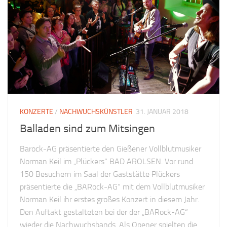
KONZERTE
/
NACHWUCHSKÜNSTLER
31. JANUAR 2018
Balladen sind zum Mitsingen
Barock-AG präsentierte den Gießener Vollblutmusiker
Norman Keil im „Plückers“ BAD AROLSEN. Vor rund
150 Besuchern im Saal der Gaststätte Plückers
präsentierte die „BARock-AG“ mit dem Vollblutmusiker
Norman Keil ihr erstes großes Konzert in diesem Jahr.
Den Auftakt gestalteten bei der der „BARock-AG“
wieder die Nachwuchsbands. Als Opener spielten die