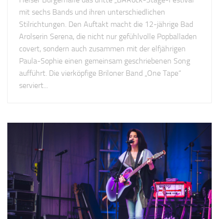
mit sechs Bands und ihren unterschiedlichen
Stilrichtungen. Den Auftakt macht die 12-jährige Bad
Arolserin Serena, die nicht nur gefühlvolle Popballaden
covert, sondern auch zusammen mit der elfjährigen
Paula-Sophie einen gemeinsam geschriebenen Song
aufführt. Die vierköpfige Briloner Band „One Tape“
serviert...