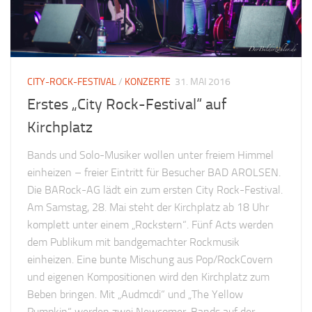
CITY-ROCK-FESTIVAL
/
KONZERTE
31. MAI 2016
Erstes „City Rock-Festival“ auf
Kirchplatz
Bands und Solo-Musiker wollen unter freiem Himmel
einheizen – freier Eintritt für Besucher BAD AROLSEN.
Die BARock-AG lädt ein zum ersten City Rock-Festival.
Am Samstag, 28. Mai steht der Kirchplatz ab 18 Uhr
komplett unter einem „Rockstern“. Fünf Acts werden
dem Publikum mit bandgemachter Rockmusik
einheizen. Eine bunte Mischung aus Pop/RockCovern
und eigenen Kompositionen wird den Kirchplatz zum
Beben bringen. Mit „Audmcdi“ und „The Yellow
Pumpkin“ werden zwei Newcomer-Bands auf der