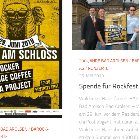
300-JAHRE BAD AROLSEN
/
BA
AG
/
KONZERTE
25. MAI 2019
Spende für Rockfest
Waldecker Bank fördert BA
Bad Arolsen Bad Arolsen –
am 29. Juni vor dem Residen
die Post abgeht, hat daran a
Waldecker Bank ihren Anteil.
 BAD AROLSEN
/
BAROCK-
ERTE
stolzen Summe von 1500 Eu