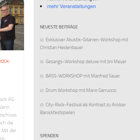
mehr Veranstaltungen
NEUESTE BEITRÄGE
Exklusiver Akustik-Gitarren-Workshop mit
Christian Heidenbauer
Gesangs-Workshop deluxe mit Jini Meyer
ROCK-
BASS-WORKSHOP mit Manfred Sauer
Drum Workshop mit Mario Garruccio
Rock AG
City-Rock-Festival als Kontrast zu Arolser
 Wenn
Barockfestspielen
zschloss
uch die
 Mit der
SPENDEN
ro