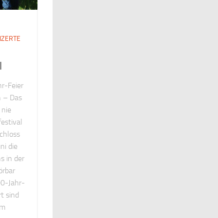
NZERTE
l
r-Feier
n – Das
 nie
estival
chloss
ni die
s in der
örbar
00-Jahr-
t sind
em