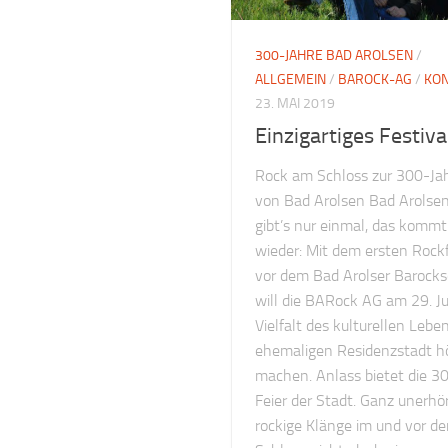
300-JAHRE BAD AROLSEN
/
ALLGEMEIN
/
BAROCK-AG
/
KO
23. MAI 2019
Einzigartiges Festiva
Rock am Schloss zur 300-Jah
von Bad Arolsen Bad Arolse
gibt’s nur einmal, das kommt
wieder: Mit dem ersten Rockf
vor dem Bad Arolser Barocks
will die BARock AG am 29. Ju
Vielfalt des kulturellen Leben
ehemaligen Residenzstadt h
machen. Anlass bietet die 3
Feier der Stadt. Ganz unerhör
rockige Klänge im und vor d