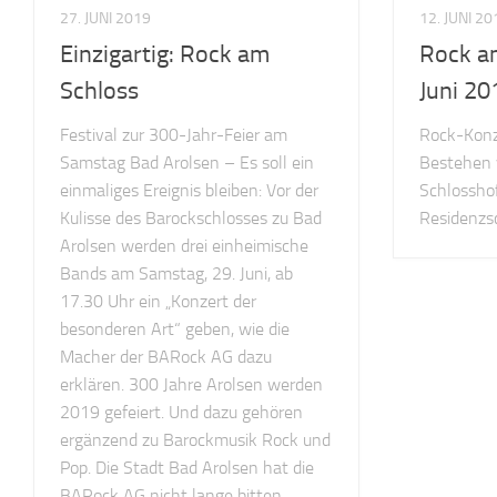
27. JUNI 2019
12. JUNI 20
Einzigartig: Rock am
Rock a
Schloss
Juni 20
Festival zur 300-Jahr-Feier am
Rock-Konz
Samstag Bad Arolsen – Es soll ein
Bestehen 
einmaliges Ereignis bleiben: Vor der
Schlosshof
Kulisse des Barockschlosses zu Bad
Residenzs
Arolsen werden drei einheimische
Bands am Samstag, 29. Juni, ab
17.30 Uhr ein „Konzert der
besonderen Art“ geben, wie die
Macher der BARock AG dazu
erklären. 300 Jahre Arolsen werden
2019 gefeiert. Und dazu gehören
ergänzend zu Barockmusik Rock und
Pop. Die Stadt Bad Arolsen hat die
BARock AG nicht lange bitten