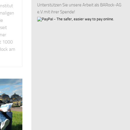
Unterstützen Sie unsere Arbeit als BARock-AG
nstitut
e.V.mit ihrer Spende!
maligen
ie
seit
ner
it 1000
Rock am