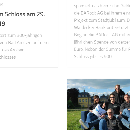
19
sponsert das heimische Geldi
die BARock AG bei ihrem ein
m Schloss am 29.
Projekt zum Stadtjubiläum. D
19
Waldecker Bank unterstützt 
Beginn die BARock AG mit ei
ert zum 300-jährigen
jährlichen Spende von derze
von Bad Arolsen auf dem
Euro. Neben der Summe für 
 des Arolser
Schloss gibt es 500...
chlosses