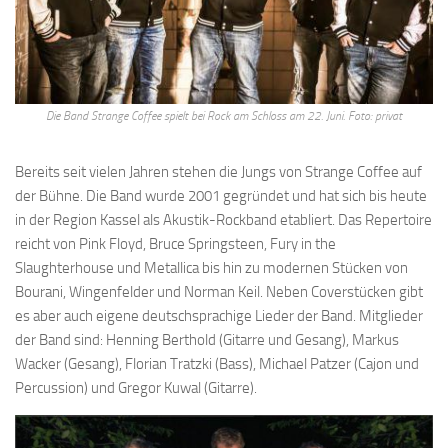
Die Band Strange Coffee spielt bei Rock am Schloss am 22. Juni. Foto: privat
Bereits seit vielen Jahren stehen die Jungs von Strange Coffee auf
der Bühne. Die Band wurde 2001 gegründet und hat sich bis heute
in der Region Kassel als Akustik-Rockband etabliert. Das Repertoire
reicht von Pink Floyd, Bruce Springsteen, Fury in the
Slaughterhouse und Metallica bis hin zu modernen Stücken von
Bourani, Wingenfelder und Norman Keil. Neben Coverstücken gibt
es aber auch eigene deutschsprachige Lieder der Band. Mitglieder
der Band sind: Henning Berthold (Gitarre und Gesang), Markus
Wacker (Gesang), Florian Tratzki (Bass), Michael Patzer (Cajon und
Percussion) und Gregor Kuwal (Gitarre).