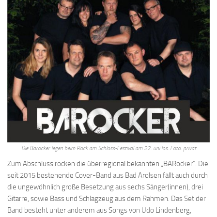
Die Barocker legen beim Rock am Schloss-Festival am 22. uni los. Foto: privat
Zum Abschluss rocken die überregional bekannten „BARocker“. Die
seit 2015 bestehende Cover-Band aus Bad Arolsen fällt auch durch
die ungewöhnlich große Besetzung aus sechs Sänger(innen), drei
Gitarre, sowie Bass und Schlagzeug aus dem Rahmen. Das Set der
Band besteht unter anderem aus Songs von Udo Lindenberg,