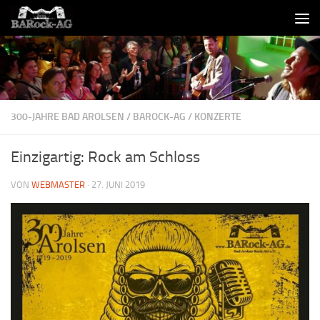
Skip to content
300-JAHRE BAD AROLSEN
/
BAROCK-AG
/
KONZERTE
Einzigartig: Rock am Schloss
VON
WEBMASTER
·
27. JUNI 2019