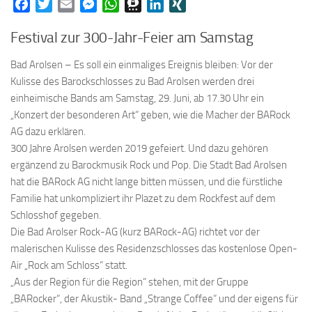
Facebook
Twitter
Email
Messenger
WhatsApp
Threema
LinkedIn
XING
Festival zur 300-Jahr-Feier am Samstag
Bad Arolsen – Es soll ein einmaliges Ereignis bleiben: Vor der
Kulisse des Barockschlosses zu Bad Arolsen werden drei
einheimische Bands am Samstag, 29. Juni, ab 17.30 Uhr ein
„Konzert der besonderen Art“ geben, wie die Macher der BARock
AG dazu erklären.
300 Jahre Arolsen werden 2019 gefeiert. Und dazu gehören
ergänzend zu Barockmusik Rock und Pop. Die Stadt Bad Arolsen
hat die BARock AG nicht lange bitten müssen, und die fürstliche
Familie hat unkompliziert ihr Plazet zu dem Rockfest auf dem
Schlosshof gegeben.
Die Bad Arolser Rock-AG (kurz BARock-AG) richtet vor der
malerischen Kulisse des Residenzschlosses das kostenlose Open-
Air „Rock am Schloss“ statt.
„Aus der Region für die Region“ stehen, mit der Gruppe
„BARocker“, der Akustik- Band „Strange Coffee“ und der eigens für