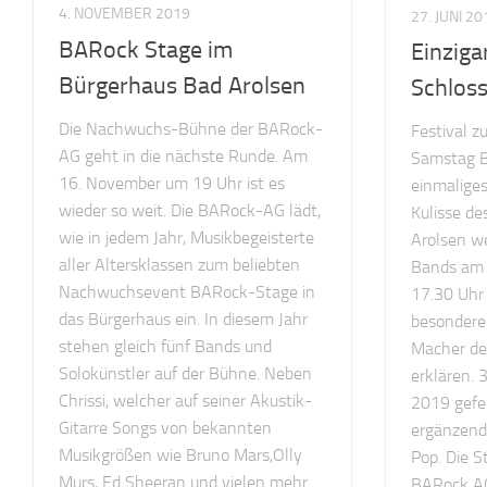
4. NOVEMBER 2019
27. JUNI 20
BARock Stage im
Einziga
Bürgerhaus Bad Arolsen
Schlos
Die Nachwuchs-Bühne der BARock-
Festival z
AG geht in die nächste Runde. Am
Samstag Ba
16. November um 19 Uhr ist es
einmaliges
wieder so weit. Die BARock-AG lädt,
Kulisse de
wie in jedem Jahr, Musikbegeisterte
Arolsen w
aller Altersklassen zum beliebten
Bands am 
Nachwuchsevent BARock-Stage in
17.30 Uhr 
das Bürgerhaus ein. In diesem Jahr
besonderen
stehen gleich fünf Bands und
Macher de
Solokünstler auf der Bühne. Neben
erklären.
Chrissi, welcher auf seiner Akustik-
2019 gefe
Gitarre Songs von bekannten
ergänzend
Musikgrößen wie Bruno Mars,Olly
Pop. Die S
Murs, Ed Sheeran und vielen mehr
BARock AG