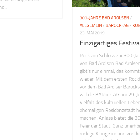
d...
300-JAHRE BAD AROLSEN
/
ALLGEMEIN
/
BAROCK-AG
/
KO
23. MAI 2019
Einzigartiges Festiva
Rock am Schloss zur 300-Jah
von Bad Arolsen Bad Arolse
gibt’s nur einmal, das kommt
wieder: Mit dem ersten Rockf
vor dem Bad Arolser Barocks
will die BARock AG am 29. Ju
Vielfalt des kulturellen Leben
ehemaligen Residenzstadt h
machen. Anlass bietet die 3
Feier der Stadt. Ganz unerhör
rockige Klänge im und vor d