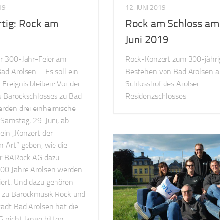
19
12. JUNI 2019
rtig: Rock am
Rock am Schloss am
s
Juni 2019
ur 300-Jahr-Feier am
Rock-Konzert zum 300-jähri
d Arolsen – Es soll ein
Bestehen von Bad Arolsen a
 Ereignis bleiben: Vor der
Schlosshof des Arolser
s Barockschlosses zu Bad
Residenzschlosses
erden drei einheimische
Samstag, 29. Juni, ab
ein „Konzert der
 Art“ geben, wie die
r BARock AG dazu
 300 Jahre Arolsen werden
iert. Und dazu gehören
 zu Barockmusik Rock und
tadt Bad Arolsen hat die
 nicht lange bitten