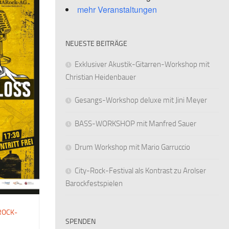
mehr Veranstaltungen
NEUESTE BEITRÄGE
Exklusiver Akustik-Gitarren-Workshop mit
Christian Heidenbauer
Gesangs-Workshop deluxe mit Jini Meyer
BASS-WORKSHOP mit Manfred Sauer
Drum Workshop mit Mario Garruccio
City-Rock-Festival als Kontrast zu Arolser
Barockfestspielen
ROCK-
SPENDEN