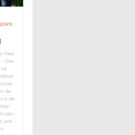
NZERTE
l
r-Feier
n – Das
 nie
estival
chloss
ni die
s in der
örbar
00-Jahr-
t sind
em