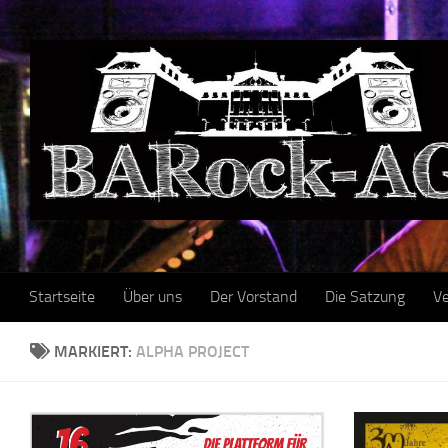
Skip to content
Startseite
Über uns
Der Vorstand
Die Satzung
Ve
MARKIERT:
ALPHA PROJECT