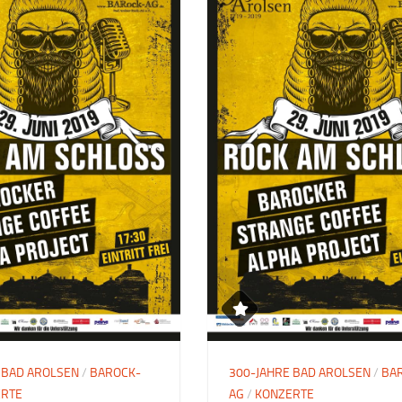
 BAD AROLSEN
/
BAROCK-
300-JAHRE BAD AROLSEN
/
BA
ERTE
AG
/
KONZERTE