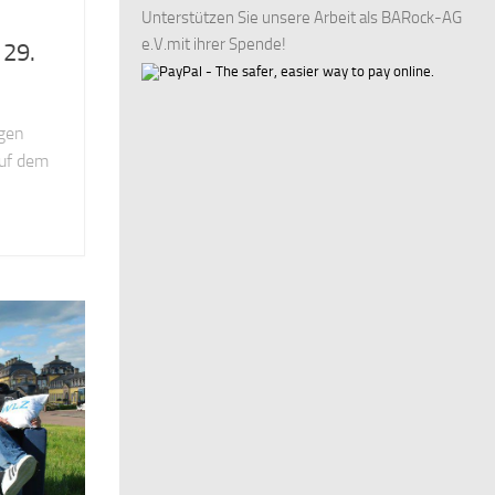
Unterstützen Sie unsere Arbeit als BARock-AG
e.V.mit ihrer Spende!
 29.
gen
uf dem