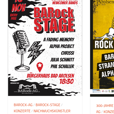
BAROCK-AG
/
BAROCK-STAGE
/
300-JAHRE
KONZERTE
/
NACHWUCHSKÜNSTLER
AG
/
KONZ