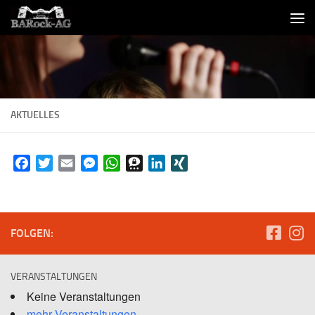
Skip to content
AKTUELLES
Facebook
Twitter
Email
Messenger
WhatsApp
Threema
LinkedIn
XING
FOLGEN:
VERANSTALTUNGEN
Keine Veranstaltungen
mehr Veranstaltungen