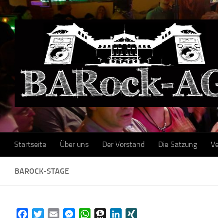
Skip to content
Startseite
Über uns
Der Vorstand
Die Satzung
Ve
BAROCK-STAGE
Facebook
Twitter
Email
Messenger
WhatsApp
Threema
LinkedIn
XING