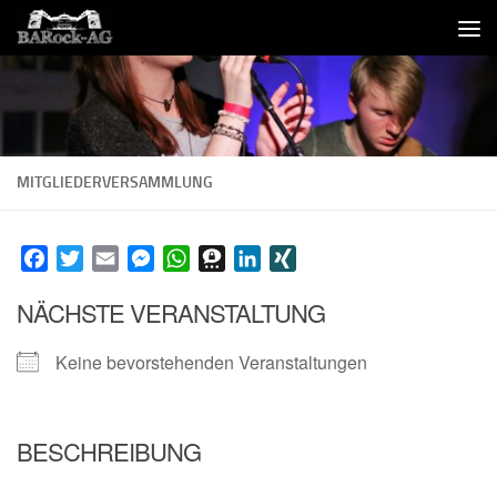
Skip to content
MITGLIEDERVERSAMMLUNG
Facebook
Twitter
Email
Messenger
WhatsApp
Threema
LinkedIn
XING
NÄCHSTE VERANSTALTUNG
Keine bevorstehenden Veranstaltungen
BESCHREIBUNG