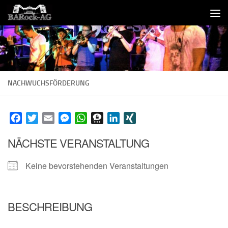
Skip to content
NACHWUCHSFÖRDERUNG
Facebook
Twitter
Email
Messenger
WhatsApp
Threema
LinkedIn
XING
NÄCHSTE VERANSTALTUNG
Keine bevorstehenden Veranstaltungen
BESCHREIBUNG