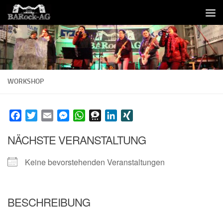
Skip to content
WORKSHOP
Facebook
Twitter
Email
Messenger
WhatsApp
Threema
LinkedIn
XING
NÄCHSTE VERANSTALTUNG
Keine bevorstehenden Veranstaltungen
BESCHREIBUNG