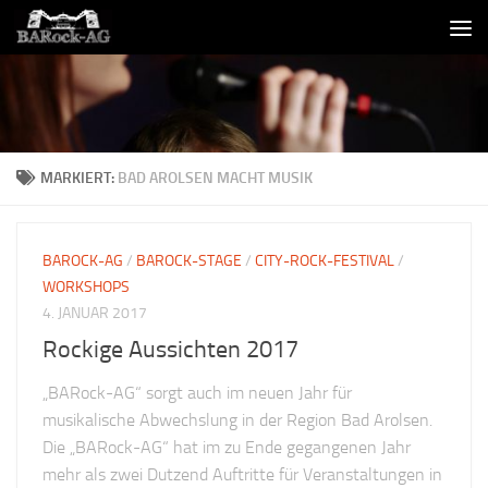
Skip to content
MARKIERT:
BAD AROLSEN MACHT MUSIK
BAROCK-AG
/
BAROCK-STAGE
/
CITY-ROCK-FESTIVAL
/
WORKSHOPS
4. JANUAR 2017
Rockige Aussichten 2017
„BARock-AG“ sorgt auch im neuen Jahr für
musikalische Abwechslung in der Region Bad Arolsen.
Die „BARock-AG“ hat im zu Ende gegangenen Jahr
mehr als zwei Dutzend Auftritte für Veranstaltungen in