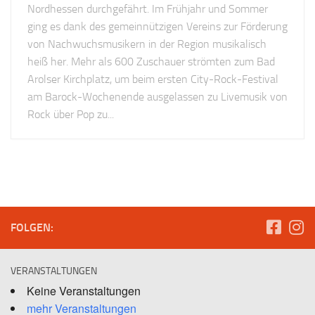
Nordhessen durchgefährt. Im Frühjahr und Sommer
ging es dank des gemeinnützigen Vereins zur Förderung
von Nachwuchsmusikern in der Region musikalisch
heiß her. Mehr als 600 Zuschauer strömten zum Bad
Arolser Kirchplatz, um beim ersten City-Rock-Festival
am Barock-Wochenende ausgelassen zu Livemusik von
Rock über Pop zu...
FOLGEN:
VERANSTALTUNGEN
Keine Veranstaltungen
mehr Veranstaltungen