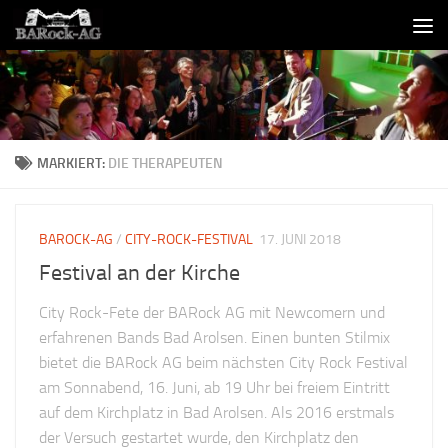
Skip to content
MARKIERT:
DIE THERAPEUTEN
BAROCK-AG
/
CITY-ROCK-FESTIVAL
17. JUNI 2018
Festival an der Kirche
City Rock-Fete der BARock AG mit Newcomern und
erfahrenen Bands Bad Arolsen. Einen bunten Stilmix
bietet die BARock AG beim nächsten City Rock Festival
am Sonnabend, 16. Juni, ab 19 Uhr bei freiem Eintritt
auf dem Kirchplatz in Bad Arolsen. Als 2016 erstmals
der Versuch gestartet wurde, den Kirchplatz den