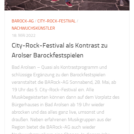
BAROCK-AG
/
CITY-ROCK-FESTIVAL
/
NACHWUCHSKÜNSTLER
18. MAI 2022
City-Rock-Festival als Kontrast zu
Arolser Barockfestspielen
Bad Arolsen – Quasi als Kontrastprogramm und
schlüssige Ergänzung zu den Barockfestspielen
veranstaltet die BARock-AG Sonnabend, 28. Mai, ab
19 Uhr das 5. City-Rock-Festival ein. Alle
Musikbegeisterten können dann auf dem Vorplatz des
Bürgerhauses in Bad Arolsen ab 19 Uhr wieder
abrocken und das alles ganz live, umsonst und
draußen. Neben erfahrenen Musikgruppen aus der
Region bietet die BARock-AG auch wieder