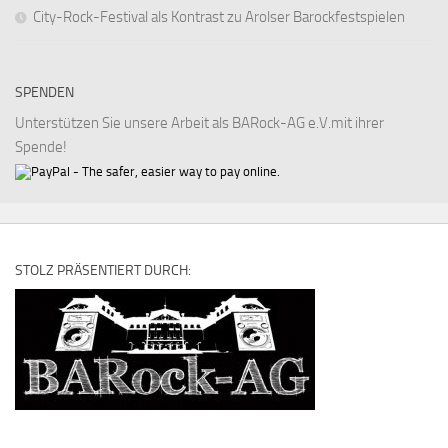
City-Rock-Festival als Kontrast zu Arolser Barockfestspielen
SPENDEN
Unterstützen Sie unsere Arbeit als BARock-AG e.V.mit ihrer
Spende!
STOLZ PRÄSENTIERT DURCH: