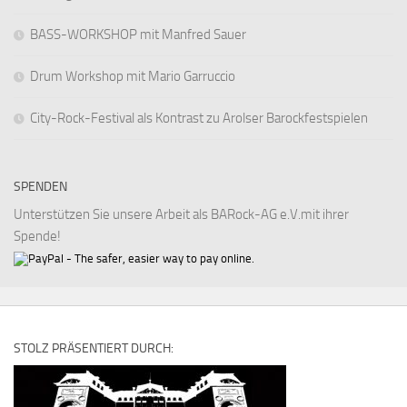
BASS-WORKSHOP mit Manfred Sauer
Drum Workshop mit Mario Garruccio
City-Rock-Festival als Kontrast zu Arolser Barockfestspielen
SPENDEN
Unterstützen Sie unsere Arbeit als BARock-AG e.V.mit ihrer
Spende!
STOLZ PRÄSENTIERT DURCH: