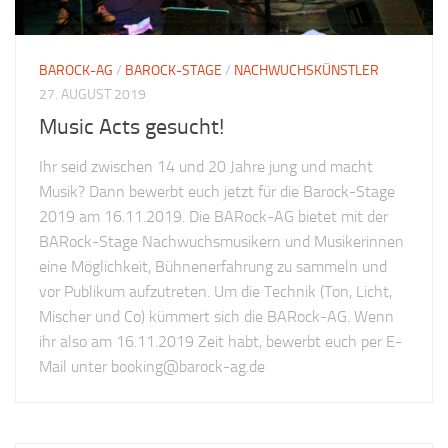
BAROCK-AG
/
BAROCK-STAGE
/
NACHWUCHSKÜNSTLER
27. AUGUST 2019
Music Acts gesucht!
Ihr seid zwischen 14 und 20 Jahre jung und macht
Musik? Dann bewerbt euch jetzt für die Barock-Stage
2019 am 16.11.2019. Die BARock-AG bietet mit der
BARock-Stage Nachwuchsmusikern und Musikerinnen
eine Möglichkeit, Bühnenerfahrung zu sammeln und
vor Publikum aufzutreten. Um die Technik (Ton, Licht,
Mischer und Co) kümmert sich die BARock-AG. Wenn
ihr also am 16.11.2019 Zeit habt, bewerbt euch per E-
Mail unter
booking@barock-ag.de