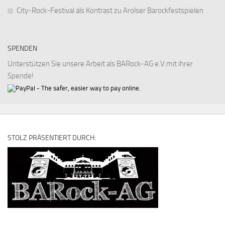
City-Rock-Festival als Kontrast zu Arolser Barockfestspielen
SPENDEN
Unterstützen Sie unsere Arbeit als BARock-AG e.V.mit ihrer
Spende!
STOLZ PRÄSENTIERT DURCH: