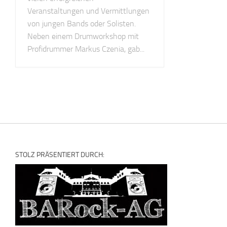
Veranstaltungen und Vermittlungen
von jungen Bands oder Solisten.
Neben einem Drumworkshop mit
Profidrummer Markus Czenia, gab...
STOLZ PRÄSENTIERT DURCH: