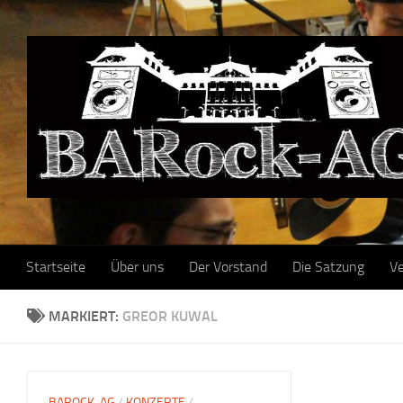
Skip to content
Startseite
Über uns
Der Vorstand
Die Satzung
Ve
MARKIERT:
GREOR KUWAL
BAROCK-AG
/
KONZERTE
/