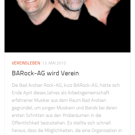
VEREINSLEBEN
13. MAI 2015
BARock-AG wird Verein
Die Bad Arolser Rock-AG, kurz BARock-AG, hatte sich
Ende April dieses Jahres als Arbeitsgemeinschaft
erfahrener Musiker aus dem Raum Bad Arolsen
gegründet, um jungen Musikern und Bands bei deren
ersten Schritten aus den Proberäumen in die
Öffentlichkeit beizustehen. Es stellte sich schnell
heraus, dass die Möglichkeiten, die eine Organisation in