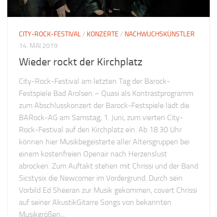
CITY-ROCK-FESTIVAL
/
KONZERTE
/
NACHWUCHSKÜNSTLER
14. MAI 2019
Wieder rockt der Kirchplatz
City-Rock-Festival am letzten Tag der Barock-
Festspiele Bad Arolsen – Quasi als Kontrastprogramm
zum Abschlusskonzert der Barock-Festspiele lädt die
BARock-AG am Samstag, 1. Juni, zum vierten City-
Rock-Festival auf den Kirchplatz ein. Ab 18.30 Uhr
können hier Musikbegeisterte aller Altersgruppen bei
einem kostenfreien Openair nach Herzenslust
abrocken. Zum Auftakt stehen mit Chrissi und der Band
Sicstysix die Newcomer im Vordergrund. Durch sein
Vorbild Ed Sheeran zur Musik gekommen, covert Chrissi
auf seiner AkustikGitarre Songs von bekannten
Musikgrößen...