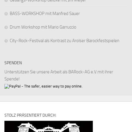
BASS-WORKSHOP mit Manfred Sauer
Drum Workshop mit Mario Garruccio
City-Rock-Festival als Kontrast zu Arolser Barockfestspielen
SPENDEN
Unterstützen Sie unsere Arbeit als BARock-AG e.V.mit ihrer
Spende!
STOLZ PRÄSENTIERT DURCH: