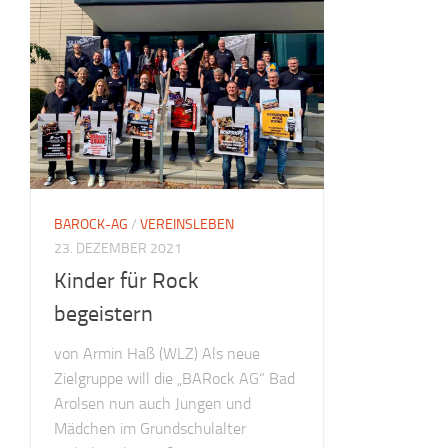
BAROCK-AG
/
VEREINSLEBEN
23. DEZEMBER 2021
Kinder für Rock
begeistern
von Armin Haß (WLZ) Als neue
Zielgruppe will die „BARock AG“ Bad
Arolsen nun auch Jungen und
Mädchen im Grundschulalter