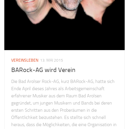
VEREINSLEBEN
13. MAI 2015
BARock-AG wird Verein
Die Bad Arolser Rock-AG, kurz BARock-AG, hatte sich
Ende April dieses Jahres als Arbeitsgemeinschaft
erfahrener Musiker aus dem Raum Bad Arolsen
gegründet, um jungen Musikern und Bands bei deren
ersten Schritten aus den Proberäumen in die
Öffentlichkeit beizustehen. Es stellte sich schnell
heraus, dass die Möglichkeiten, die eine Organisation in