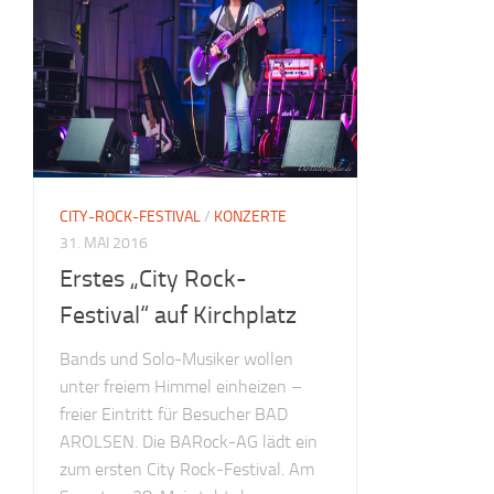
CITY-ROCK-FESTIVAL
/
KONZERTE
31. MAI 2016
Erstes „City Rock-
Festival“ auf Kirchplatz
Bands und Solo-Musiker wollen
unter freiem Himmel einheizen –
freier Eintritt für Besucher BAD
AROLSEN. Die BARock-AG lädt ein
zum ersten City Rock-Festival. Am