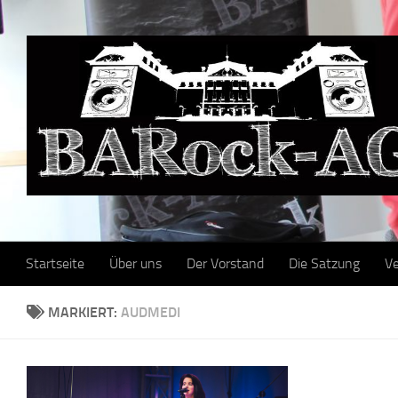
Skip to content
Startseite
Über uns
Der Vorstand
Die Satzung
Ve
MARKIERT:
AUDMEDI