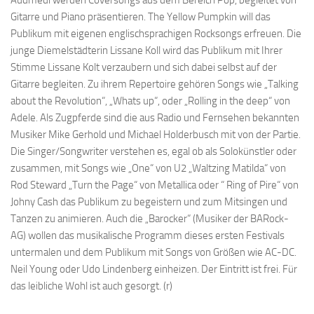
Audmedi werden Coversongs aus dem Bereich Pop, begleitet von
Gitarre und Piano präsentieren. The Yellow Pumpkin will das
Publikum mit eigenen englischsprachigen Rocksongs erfreuen. Die
junge Diemelstädterin Lissane Koll wird das Publikum mit Ihrer
Stimme Lissane Kolt verzaubern und sich dabei selbst auf der
Gitarre begleiten. Zu ihrem Repertoire gehören Songs wie „Talking
about the Revolution“, „Whats up“, oder „Rolling in the deep“ von
Adele. Als Zugpferde sind die aus Radio und Fernsehen bekannten
Musiker Mike Gerhold und Michael Holderbusch mit von der Partie.
Die Singer/Songwriter verstehen es, egal ob als Solokünstler oder
zusammen, mit Songs wie „One“ von U2 „Waltzing Matilda“ von
Rod Steward „Turn the Page“ von Metallica oder “ Ring of Pire“ von
Johny Cash das Publikum zu begeistern und zum Mitsingen und
Tanzen zu animieren. Auch die „Barocker“ (Musiker der BARock-
AG) wollen das musikalische Programm dieses ersten Festivals
untermalen und dem Publikum mit Songs von Größen wie AC-DC.
Neil Young oder Udo Lindenberg einheizen. Der Eintritt ist frei. Für
das leibliche Wohl ist auch gesorgt. (r)