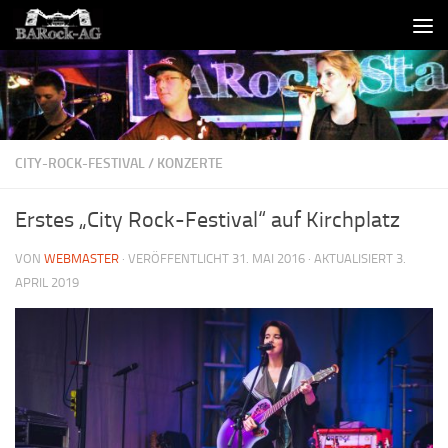
Skip to content
CITY-ROCK-FESTIVAL
/
KONZERTE
Erstes „City Rock-Festival“ auf Kirchplatz
VON
WEBMASTER
· VERÖFFENTLICHT
31. MAI 2016
· AKTUALISIERT
3.
APRIL 2019