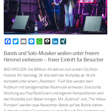
Facebook
Twitter
Email
Messenger
WhatsApp
Threema
LinkedIn
XING
Bands und Solo-Musiker wollen unter freiem
Himmel einheizen – freier Eintritt für Besucher
BAD AROLSEN. Die BARock-AG lädt ein zum ersten City Rock-
Festival. Am Samstag, 28. Mai steht der Kirchplatz ab 18 Uhr
komplett unter einem „Rockstern“. Fünf Acts werden dem
Publikum mit bandgemachter Rockmusik einheizen. Eine bunte
Mischung aus Pop/RockCovern und eigenen Kompositionen wird
den Kirchplatz zum Beben bringen. Mit „Audmcdi“ und „The Yellow
Pumpkin“ werden zwei Newcomer-Bands auf der Bühne stehen.