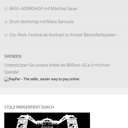
BASS-WORKSHOP mit Manfred Sauer
Drum Workshop mit Mario Garruccio
City-Rock-Festival als Kontrast zu Arolser Barockfestspielen
SPENDEN
Unterstützen Sie unsere Arbeit als BARock-AG e.V.mit ihrer
Spende!
STOLZ PRÄSENTIERT DURCH: