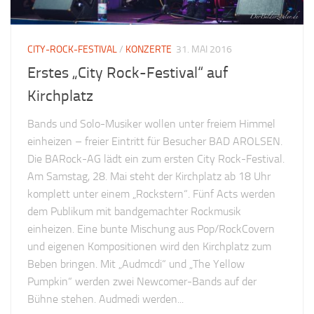
CITY-ROCK-FESTIVAL
/
KONZERTE
31. MAI 2016
Erstes „City Rock-Festival“ auf
Kirchplatz
Bands und Solo-Musiker wollen unter freiem Himmel
einheizen – freier Eintritt für Besucher BAD AROLSEN.
Die BARock-AG lädt ein zum ersten City Rock-Festival.
Am Samstag, 28. Mai steht der Kirchplatz ab 18 Uhr
komplett unter einem „Rockstern“. Fünf Acts werden
dem Publikum mit bandgemachter Rockmusik
einheizen. Eine bunte Mischung aus Pop/RockCovern
und eigenen Kompositionen wird den Kirchplatz zum
Beben bringen. Mit „Audmcdi“ und „The Yellow
Pumpkin“ werden zwei Newcomer-Bands auf der
Bühne stehen. Audmedi werden...