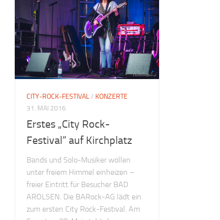
CITY-ROCK-FESTIVAL
/
KONZERTE
31. MAI 2016
Erstes „City Rock-
Festival“ auf Kirchplatz
Bands und Solo-Musiker wollen
unter freiem Himmel einheizen –
freier Eintritt für Besucher BAD
AROLSEN. Die BARock-AG lädt ein
zum ersten City Rock-Festival. Am