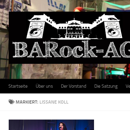
Skip to content
Startseite
Über uns
Der Vorstand
Die Satzung
Ve
MARKIERT:
LISSANE KOLL