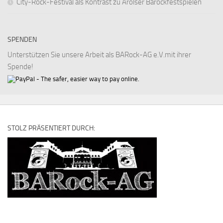
City-Rock-Festival als Kontrast zu Arolser Barockfestspielen
SPENDEN
Unterstützen Sie unsere Arbeit als BARock-AG e.V.mit ihrer
Spende!
STOLZ PRÄSENTIERT DURCH: