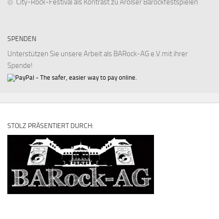
City-Rock-Festival als Kontrast zu Arolser Barockfestspielen
SPENDEN
Unterstützen Sie unsere Arbeit als BARock-AG e.V.mit ihrer
Spende!
STOLZ PRÄSENTIERT DURCH: